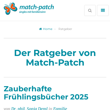
Zur
Partnersuche
Suche
Me
öffnen
öff
Home
Ratgeber
Der Ratgeber von
Match-Patch
Zauberhafte
Frühlingsbücher 2025
von
Dr. phil. Sonja Deml
in
Familie