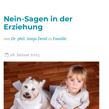
Nein-Sagen in der
Erziehung
von
Dr. phil. Sonja Deml
in
Familie
28. Januar 2025