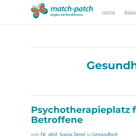
Zur
Partnersuche
Home
Bezi
Gesundhe
Psychotherapieplatz f
Betroffene
von
Dr. phil. Sonja Deml
in
Gesundheit