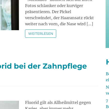
Fotos schlanker oder kurviger
präsentieren. Der Pickel
verschwindet, der Haaransatz rückt
weiter nach vorn, die Nase wird […]
WEITERLESEN
rid bei der Zahnpflege
B
e
N
v
7
Fluorid gilt als Allheilmittel gegen
B
Karies, aber immer mehr