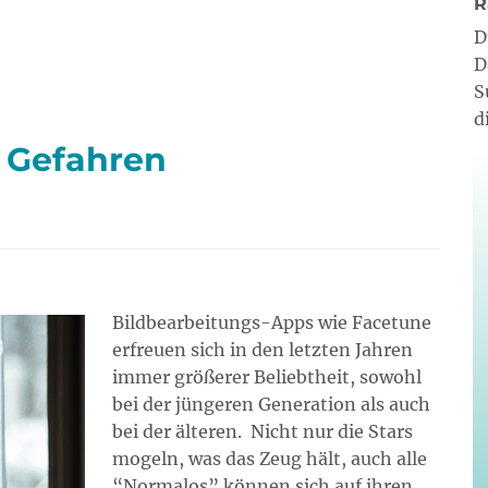
R
D
D
S
d
 Gefahren
Bildbearbeitungs-Apps wie Facetune
erfreuen sich in den letzten Jahren
immer größerer Beliebtheit, sowohl
bei der jüngeren Generation als auch
bei der älteren. Nicht nur die Stars
mogeln, was das Zeug hält, auch alle
“Normalos” können sich auf ihren