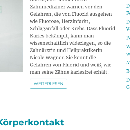
D
Zahnmediziner warnen vor den
F
Gefahren, die von Fluorid ausgehen
wie Fluorose, Herzinfarkt,
D
Schlaganfall oder Krebs. Dass Fluorid
V
Karies bekämpft, kann man
P
wissenschaftlich widerlegen, so die
W
Zahnärztin und Heilpraktikerin
w
Nicole Wagner. Sie kennt die
M
Gefahren von Fluorid und weiß, wie
B
man seine Zähne kariesfrei erhält.
D
WEITERLESEN
G
Körperkontakt