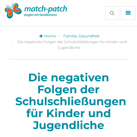
Zur
Partnersuche
Suche
Me
öffnen
öff
Home
Familie
,
Gesundheit
Die negativen Folgen der Schulschließungen für Kinder und
Jugendliche
Die negativen
Folgen der
Schulschließungen
für Kinder und
Jugendliche