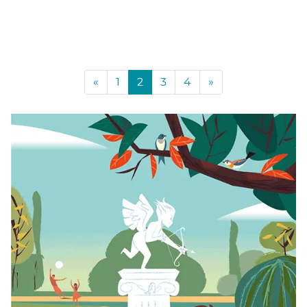
«
1
2
3
4
»