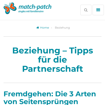
Zur
Partnersuche
Suche
Me
öffnen
öff
Home
Beziehung
Beziehung – Tipps
für die
Partnerschaft
Fremdgehen: Die 3 Arten
von Seitensprüngen