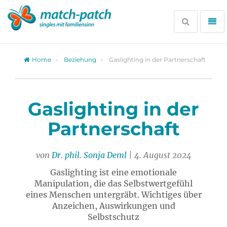
Zur
Partnersuche
Suche
Me
öffnen
öff
Home
Beziehung
Gaslighting in der Partnerschaft
Gaslighting in der
Partnerschaft
von
Dr. phil. Sonja Deml
| 4. August 2024
Gaslighting ist eine emotionale
Manipulation, die das Selbstwertgefühl
eines Menschen untergräbt. Wichtiges über
Anzeichen, Auswirkungen und
Selbstschutz