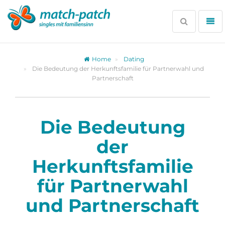
Zur
Partnersuche
Suche
Me
öffnen
öff
Home
Dating
Die Bedeutung der Herkunftsfamilie für Partnerwahl und
Partnerschaft
Die Bedeutung
der
Herkunftsfamilie
für Partnerwahl
und Partnerschaft