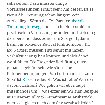
sehr selten. Dazu müssen einige
Voraussetzungen erfüllt sein: Am besten ist es,
wenn die Trennung schon längere Zeit
zurückliegt. Wenn die Ex-Partner
über die
Trennung hinweg
sind, sich in einer stabilen
psychischen Verfassung befinden und sich einig
darüber sind, dass es nur um Sex geht, dann
kann ein sexuelles Revival funktionieren. Die
Ex-Partner müssen entspannt mit ihrem
Verhältnis umgehen können und sich dabei
wohlfühlen. Die Frage der Verhütung muss
genauso geklärt sein wie sämtliche
Rahmenbedingungen: Wo trifft man sich zum
Sex? Ist
Küssen
erlaubt? Was ist tabu? Wer darf
davon erfahren? Wie gehen wir überhaupt
miteinander um – was erzählen wir zum Beispiel
aus unserem Alltag? Gemeinsames Frühstück
oder sich gleich nach dem Sex verabschieden?