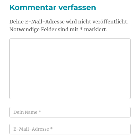
Kommentar verfassen
Deine E-Mail-Adresse wird nicht veröffentlicht.
Notwendige Felder sind mit * markiert.