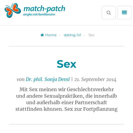
Zur
Partnersuche
Suche
Me
öffnen
öff
Home
dating-1x1
Sex
Sex
von
Dr. phil. Sonja Deml
| 21. September 2014
Mit Sex meinen wir Geschlechtsverkehr
und andere Sexualpraktiken, die innerhalb
und außerhalb einer Partnerschaft
stattfinden können. Sex zur Fortpflanzung