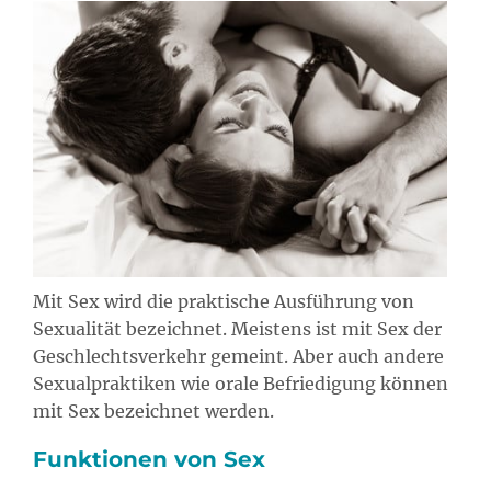
Mit Sex wird die praktische Ausführung von
Sexualität bezeichnet. Meistens ist mit Sex der
Geschlechtsverkehr gemeint. Aber auch andere
Sexualpraktiken wie orale Befriedigung können
mit Sex bezeichnet werden.
Funktionen von Sex