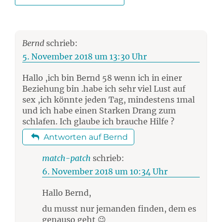
Bernd
schrieb:
5. November 2018 um 13:30 Uhr
Hallo ,ich bin Bernd 58 wenn ich in einer
Beziehung bin .habe ich sehr viel Lust auf
sex ,ich könnte jeden Tag, mindestens 1mal
und ich habe einen Starken Drang zum
schlafen. Ich glaube ich brauche Hilfe ?
Antworten auf Bernd
match-patch
schrieb:
6. November 2018 um 10:34 Uhr
Hallo Bernd,
du musst nur jemanden finden, dem es
genauso geht 😉