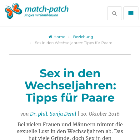
Zur
Partnersuche
Suche
Me
öffnen
öff
Home
Beziehung
Sex in den Wechseljahren: Tipps für Paare
Sex in den
Wechseljahren:
Tipps für Paare
von
Dr. phil. Sonja Deml
| 10. Oktober 2016
Bei vielen Frauen und Männern nimmt die
sexuelle Lust in den Wechseljahren ab. Das
hat viele Gründe, doch Sex in den