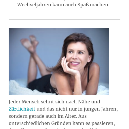
Wechseljahren kann auch Spaß machen.
Jeder Mensch sehnt sich nach Nähe und
Zärtlichkeit
und das nicht nur in jungen Jahren,
sondern gerade auch im Alter. Aus
unterschiedlichen Gründen kann es passieren,