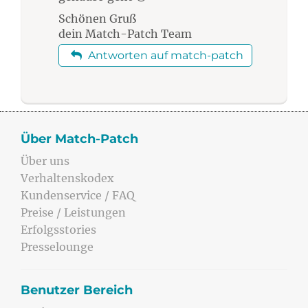
Schönen Gruß
dein Match-Patch Team
Antworten auf match-patch
Über Match-Patch
Über uns
Verhaltenskodex
Kundenservice / FAQ
Preise / Leistungen
Erfolgsstories
Presselounge
Benutzer Bereich