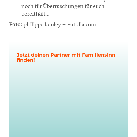
noch für Überraschungen für euch
bereithält…
Foto:
philippe bouley – Fotolia.com
Jetzt deinen Partner mit Familiensinn
finden!