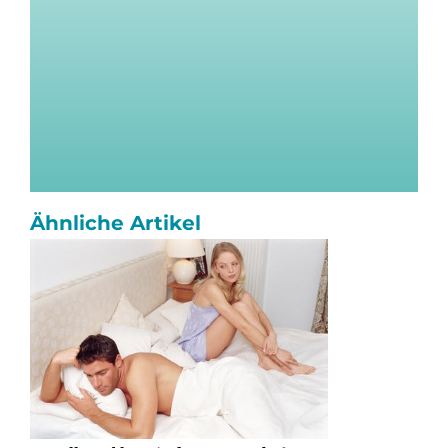
Ähnliche Artikel