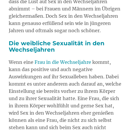
dass die Lust auf Sex in den Wechseljahren
abnimmt – bei Frauen und Männern im Übrigen
gleichermaßen. Doch Sex in den Wechseljahren
kann genauso erfüllend sein wie in jüngeren
Jahren und oftmals sogar noch schöner.
Die weibliche Sexualität in den
Wechseljahren
Wenn eine
Frau in die Wechseljahre
kommt,
kann das positive und auch negative
Auswirkungen auf ihr Sexualleben haben. Dabei
kommt es unter anderem auch darauf an, welche
Einstellung sie bereits vorher zu ihrem Körper
und zu ihrer Sexualität hatte. Eine Frau, die sich
in ihrem Körper wohlfühlt und gerne Sex hat,
wird Sex in den Wechseljahren eher genießen
können als eine Frau, die nicht zu sich selbst
stehen kann und sich beim Sex auch nicht