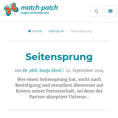
Zur
Partnersuche
Suche
Me
öffnen
öff
Home
dating-1x1
Seitensprung
Seitensprung
von
Dr. phil. Sonja Deml
| 22. September 2014
Wer einen Seitensprung hat, sucht nach
Bestätigung und sexuellem Abenteuer auf
Kosten seiner Partnerschaft, sei denn der
Partner akzeptiert Untreue...