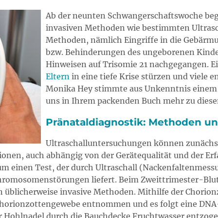
Ab der neunten Schwangerschaftswoche begi
invasiven Methoden wie bestimmten Ultrasch
Methoden, nämlich Eingriffe in die Gebärmu
bzw. Behinderungen des ungeborenen Kinde
Hinweisen auf Trisomie 21 nachgegangen. Ei
Eltern
in eine tiefe Krise stürzen und viele e
Monika Hey stimmte aus Unkenntnis einem S
uns in Ihrem packenden Buch mehr zu dies
Pränataldiagnostik: Methoden u
Ultraschalluntersuchungen können zunächst
tionen, auch abhängig von der Gerätequalität und der Er
 um einen Test, der durch Ultraschall (Nackenfaltenmess
hromosomenstörungen liefert. Beim Zweittrimester-Blut
n üblicherweise invasive Methoden. Mithilfe der Chorion
horionzottengewebe entnommen und es folgt eine DNA-
er Hohlnadel durch die Bauchdecke Fruchtwasser ent