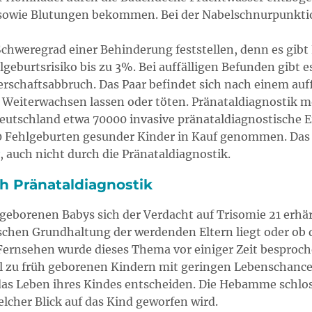
sowie Blutungen bekommen. Bei der Nabelschnurpunktio
hweregrad einer Behinderung feststellen, denn es gibt F
lgeburtsrisiko bis zu 3%. Bei auffälligen Befunden gibt 
erschaftsabbruch. Das Paar befindet sich nach einem auf
eiterwachsen lassen oder töten. Pränataldiagnostik möc
 Deutschland etwa 70000 invasive pränataldiagnostische 
0 Fehlgeburten gesunder Kinder in Kauf genommen. Das 
, auch nicht durch die Pränataldiagnostik.
 Pränataldiagnostik
eborenen Babys sich der Verdacht auf Trisomie 21 erhär
schen Grundhaltung der werdenden Eltern liegt oder ob d
 Fernsehen wurde dieses Thema vor einiger Zeit besproch
el zu früh geborenen Kindern mit geringen Lebenschanc
as Leben ihres Kindes entscheiden. Die Hebamme schloss
lcher Blick auf das Kind geworfen wird.