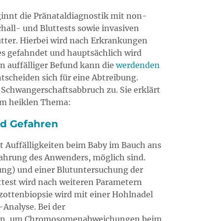
nnt die Pränataldiagnostik mit non-
all- und Bluttests sowie invasiven
tter. Hierbei wird nach Erkrankungen
s gefahndet und hauptsächlich wird
n auffälliger Befund kann die
werdenden
ntscheiden sich für eine Abtreibung.
chwangerschaftsabbruch zu. Sie erklärt
em heiklen Thema:
nd Gefahren
 Auffälligkeiten beim Baby im Bauch ans
fahrung des Anwenders, möglich sind.
ung) und einer Blutuntersuchung der
test wird nach weiteren Parametern
zottenbiopsie wird mit einer Hohlnadel
Analyse. Bei der
zogen, um Chromosomenabweichungen beim