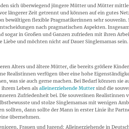
nden sich überwiegend jüngere Mütter und Mütter mittle
s vor längerer Zeit getrennt und können auf ein gutes Ne
ion bewältigen flexible Pragmatikerinnen sehr souverän. S
 Entscheidungen nach pragmatischen Aspekten. Insgesamt
ind sogar in Großen und Ganzen zufrieden mit ihren Arbe
ue Liebe und möchten nicht auf Dauer Singlemamas sein.
eren Alters und ältere Mütter, die bereits größere Kind
äne Realistinnen verfügen über eine hohe Eigenständigkei
, was sie auch gerne machen. Bei Bedarf können sie auf
t ihrem Leben als
alleinerziehende Mutter
sind die souve
 inneren Zufriedenheit bei. Die souveränen Realistinnen v
selbstbewusste und stolze Singlemamas mit wenigen Ambi
en sollten, dann sollte der Mann in erster Linie ihr Partn
leine übernehmen.
Senioren, Frauen und Jugend: Alleinerziehende in Deuts