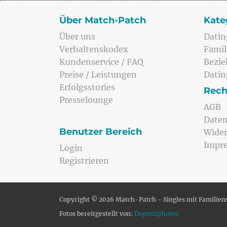
Über Match-Patch
Kate
Über uns
Datin
Verhaltenskodex
Famil
Kundenservice / FAQ
Bezi
Preise / Leistungen
Datin
Erfolgsstories
Rech
Presselounge
AGB
Daten
Benutzer Bereich
Wider
Impr
Login
Registrieren
Copyright © 2026 Match-Patch - Singles mit Familien
Fotos bereitgestellt von:
Depositphotos