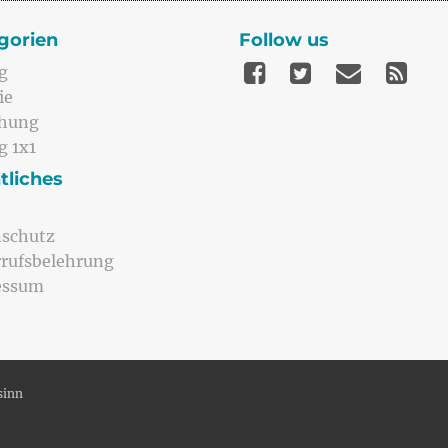
gorien
Follow us
g
ie
ehung
g 1x1
tliches
schutz
rufsbelehrung
essum
sinn