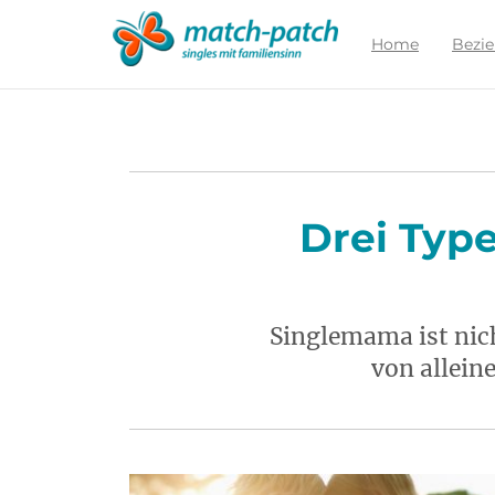
Zur
Partnersuche
Home
Bezi
Drei Typ
Singlemama ist nic
von allein