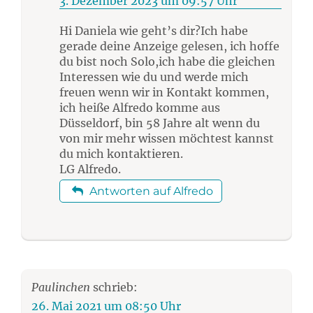
3. Dezember 2023 um 09:57 Uhr
Hi Daniela wie geht’s dir?Ich habe
gerade deine Anzeige gelesen, ich hoffe
du bist noch Solo,ich habe die gleichen
Interessen wie du und werde mich
freuen wenn wir in Kontakt kommen,
ich heiße Alfredo komme aus
Düsseldorf, bin 58 Jahre alt wenn du
von mir mehr wissen möchtest kannst
du mich kontaktieren.
LG Alfredo.
Antworten auf Alfredo
Paulinchen
schrieb:
26. Mai 2021 um 08:50 Uhr