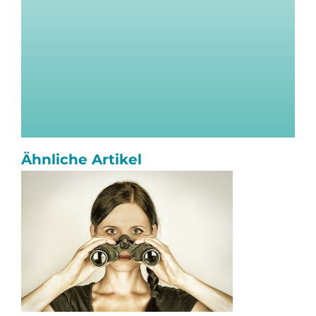
Ähnliche Artikel