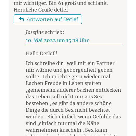
mir wichtiger. Bin 61 groß und schlank.
Heruliche Grüße detlef
Antworten auf Detlef
Josefine
schrieb:
10. Mai 2022 um 15:18 Uhr
Hallo Detlef !
Ich schreibe dir , weil mir ein Partner
mir wärme und geborgenheit geben
sollte . Ich möchte gern wieder mal
Lachen Freude in Leben spüren
,gemeinsam anderer Sachen entdecken
das Leben soll nicht nur aus Sex
bestehen , es gibt da andere schöne
Dinge die durch Sex nicht beachtet
werden . Sich einfach wenn Gefühle das
sind ,einfach nur mal die Nähe
wahrnehmen kuscheln . Sex kann