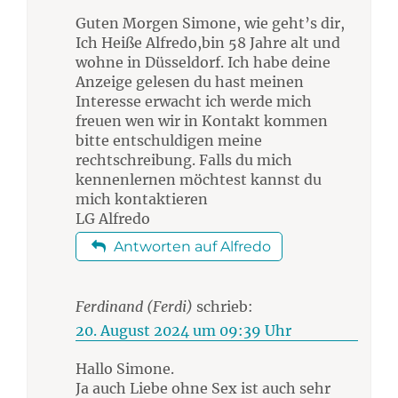
Guten Morgen Simone, wie geht’s dir,
Ich Heiße Alfredo,bin 58 Jahre alt und
wohne in Düsseldorf. Ich habe deine
Anzeige gelesen du hast meinen
Interesse erwacht ich werde mich
freuen wen wir in Kontakt kommen
bitte entschuldigen meine
rechtschreibung. Falls du mich
kennenlernen möchtest kannst du
mich kontaktieren
LG Alfredo
Antworten auf Alfredo
Ferdinand (Ferdi)
schrieb:
20. August 2024 um 09:39 Uhr
Hallo Simone.
Ja auch Liebe ohne Sex ist auch sehr