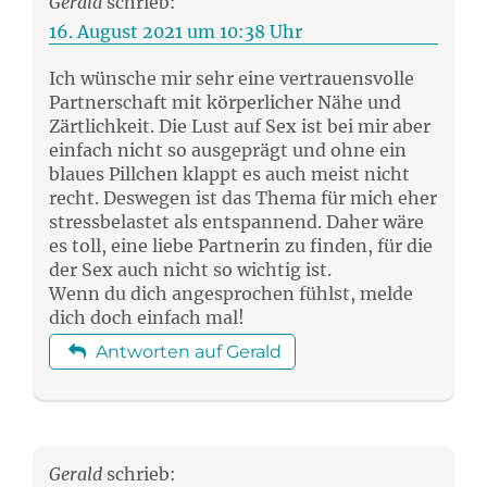
Gerald
schrieb:
16. August 2021 um 10:38 Uhr
Ich wünsche mir sehr eine vertrauensvolle
Partnerschaft mit körperlicher Nähe und
Zärtlichkeit. Die Lust auf Sex ist bei mir aber
einfach nicht so ausgeprägt und ohne ein
blaues Pillchen klappt es auch meist nicht
recht. Deswegen ist das Thema für mich eher
stressbelastet als entspannend. Daher wäre
es toll, eine liebe Partnerin zu finden, für die
der Sex auch nicht so wichtig ist.
Wenn du dich angesprochen fühlst, melde
dich doch einfach mal!
Antworten auf Gerald
Gerald
schrieb: