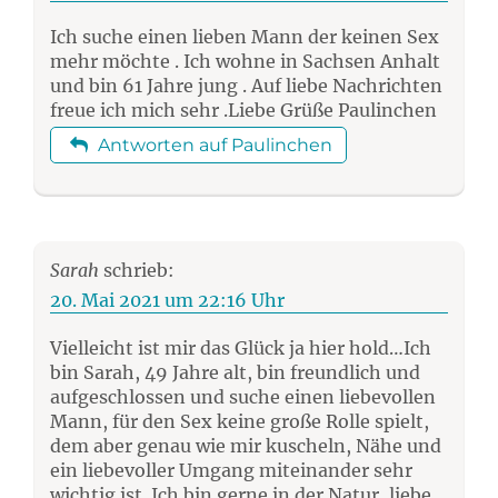
Ich suche einen lieben Mann der keinen Sex
mehr möchte . Ich wohne in Sachsen Anhalt
und bin 61 Jahre jung . Auf liebe Nachrichten
freue ich mich sehr .Liebe Grüße Paulinchen
Antworten auf Paulinchen
Sarah
schrieb:
20. Mai 2021 um 22:16 Uhr
Vielleicht ist mir das Glück ja hier hold…Ich
bin Sarah, 49 Jahre alt, bin freundlich und
aufgeschlossen und suche einen liebevollen
Mann, für den Sex keine große Rolle spielt,
dem aber genau wie mir kuscheln, Nähe und
ein liebevoller Umgang miteinander sehr
wichtig ist. Ich bin gerne in der Natur, liebe