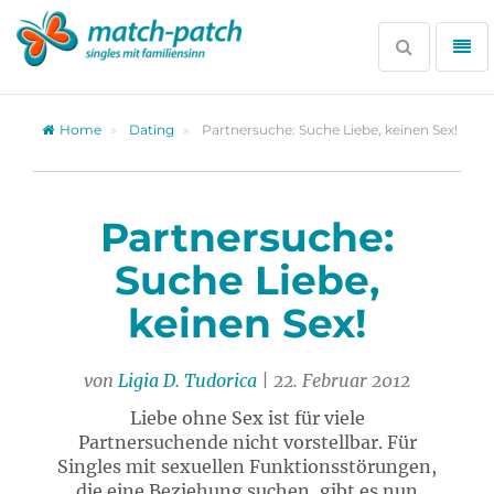
Zur
Partnersuche
Suche
Me
öffnen
öff
Home
Dating
Partnersuche: Suche Liebe, keinen Sex!
Partnersuche:
Suche Liebe,
keinen Sex!
von
Ligia D. Tudorica
| 22. Februar 2012
Liebe ohne Sex ist für viele
Partnersuchende nicht vorstellbar. Für
Singles mit sexuellen Funktionsstörungen,
die eine Beziehung suchen, gibt es nun