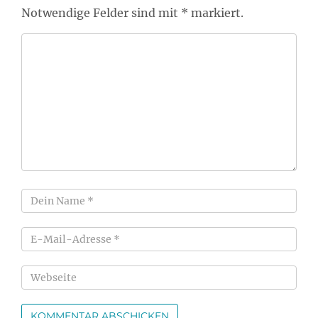
Notwendige Felder sind mit * markiert.