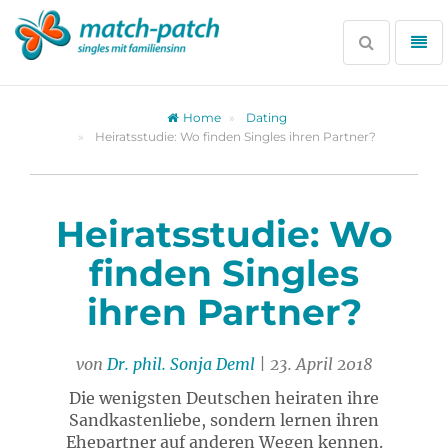
Zur
Partnersuche
Suche
Me
öffnen
öff
Home
Dating
Heiratsstudie: Wo finden Singles ihren Partner?
Heiratsstudie: Wo
finden Singles
ihren Partner?
von
Dr. phil. Sonja Deml
| 23. April 2018
Die wenigsten Deutschen heiraten ihre
Sandkastenliebe, sondern lernen ihren
Ehepartner auf anderen Wegen kennen.