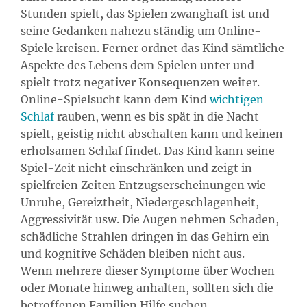
Stunden spielt, das Spielen zwanghaft ist und
seine Gedanken nahezu ständig um Online-
Spiele kreisen. Ferner ordnet das Kind sämtliche
Aspekte des Lebens dem Spielen unter und
spielt trotz negativer Konsequenzen weiter.
Online-Spielsucht kann dem Kind
wichtigen
Schlaf
rauben, wenn es bis spät in die Nacht
spielt, geistig nicht abschalten kann und keinen
erholsamen Schlaf findet. Das Kind kann seine
Spiel-Zeit nicht einschränken und zeigt in
spielfreien Zeiten Entzugserscheinungen wie
Unruhe, Gereiztheit, Niedergeschlagenheit,
Aggressivität usw. Die Augen nehmen Schaden,
schädliche Strahlen dringen in das Gehirn ein
und kognitive Schäden bleiben nicht aus.
Wenn mehrere dieser Symptome über Wochen
oder Monate hinweg anhalten, sollten sich die
betroffenen Familien Hilfe suchen.