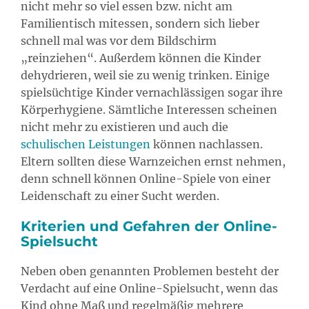
nicht mehr so viel essen bzw. nicht am
Familientisch mitessen, sondern sich lieber
schnell mal was vor dem Bildschirm
„reinziehen“. Außerdem können die Kinder
dehydrieren, weil sie zu wenig trinken. Einige
spielsüchtige Kinder vernachlässigen sogar ihre
Körperhygiene. Sämtliche Interessen scheinen
nicht mehr zu existieren und auch die
schulischen Leistungen
können nachlassen.
Eltern sollten diese Warnzeichen ernst nehmen,
denn schnell können Online-Spiele von einer
Leidenschaft zu einer Sucht werden.
Kriterien und Gefahren der Online-
Spielsucht
Neben oben genannten Problemen besteht der
Verdacht auf eine Online-Spielsucht, wenn das
Kind ohne Maß und regelmäßig mehrere