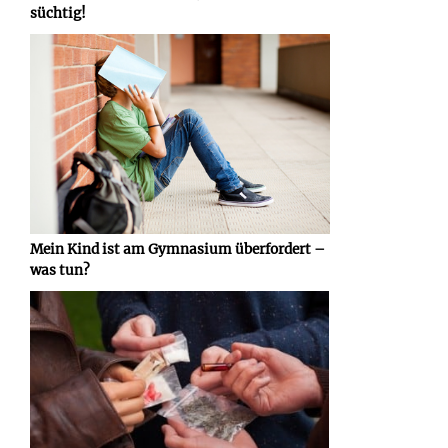
süchtig!
Mein Kind ist am Gymnasium überfordert –
was tun?