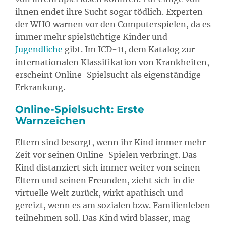
ihnen endet ihre Sucht sogar tödlich. Experten
der WHO warnen vor den Computerspielen, da es
immer mehr spielsüchtige Kinder und
Jugendliche
gibt. Im ICD-11, dem Katalog zur
internationalen Klassifikation von Krankheiten,
erscheint Online-Spielsucht als eigenständige
Erkrankung.
Online-Spielsucht: Erste
Warnzeichen
Eltern sind besorgt, wenn ihr Kind immer mehr
Zeit vor seinen Online-Spielen verbringt. Das
Kind distanziert sich immer weiter von seinen
Eltern und seinen Freunden, zieht sich in die
virtuelle Welt zurück, wirkt apathisch und
gereizt, wenn es am sozialen bzw. Familienleben
teilnehmen soll. Das Kind wird blasser, mag