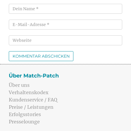
Über Match-Patch
Über uns
Verhaltenskodex
Kundenservice / FAQ
Preise / Leistungen
Erfolgsstories
Presselounge