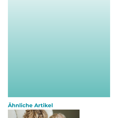
Ähnliche Artikel