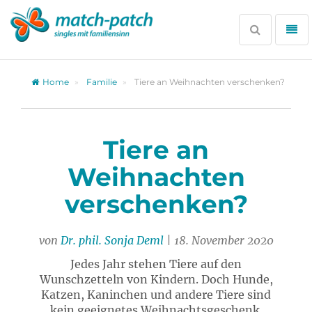
Zur
Partnersuche
Suche
Me
öffnen
öff
Home
Familie
Tiere an Weihnachten verschenken?
Tiere an
Weihnachten
verschenken?
von
Dr. phil. Sonja Deml
| 18. November 2020
Jedes Jahr stehen Tiere auf den
Wunschzetteln von Kindern. Doch Hunde,
Katzen, Kaninchen und andere Tiere sind
kein geeignetes Weihnachtsgeschenk.