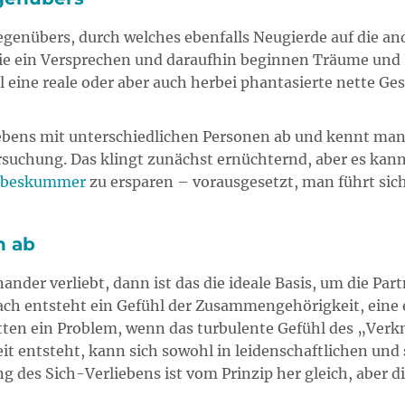
egenübers, durch welches ebenfalls Neugierde auf die ande
 wie ein Versprechen und daraufhin beginnen Träume und 
ine reale oder aber auch herbei phantasierte nette Gest
 Lebens mit unterschiedlichen Personen ab und kennt ma
suchung. Das klingt zunächst ernüchternd, aber es kann d
ebeskummer
zu ersparen – vorausgesetzt, man führt sic
n ab
nder verliebt, dann ist das die ideale Basis, um die Par
ach entsteht ein Gefühl der Zusammengehörigkeit, eine 
ätten ein Problem, wenn das turbulente Gefühl des „Verk
 Zeit entsteht, kann sich sowohl in leidenschaftlichen u
 des Sich-Verliebens ist vom Prinzip her gleich, aber di