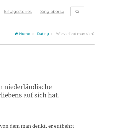
SUCHE ÖFFNEN
Erfolgsstories
Singlebörse
Home
Dating
Wie verliebt man sich?
ch niederländische
iebens auf sich hat.
g, von dem man denkt, er entbehrt