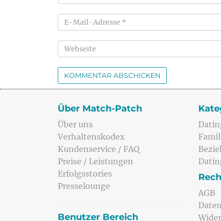
Über Match-Patch
Kate
Über uns
Datin
Verhaltenskodex
Famil
Kundenservice / FAQ
Bezi
Preise / Leistungen
Datin
Erfolgsstories
Rech
Presselounge
AGB
Daten
Benutzer Bereich
Wider