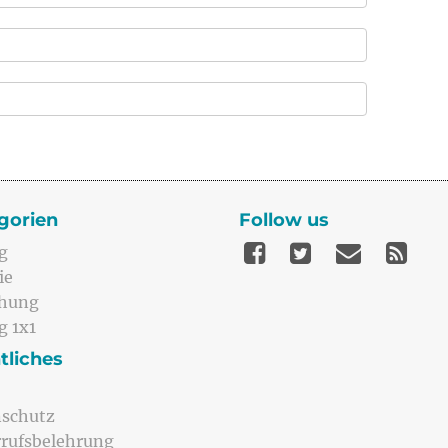
gorien
Follow us
g
ie
ehung
g 1x1
tliches
schutz
rufsbelehrung