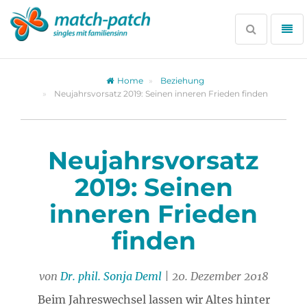
Zur
Partnersuche
Suche
Me
öffnen
öff
Home
Beziehung
Neujahrsvorsatz 2019: Seinen inneren Frieden finden
Neujahrsvorsatz
2019: Seinen
inneren Frieden
finden
von
Dr. phil. Sonja Deml
| 20. Dezember 2018
Beim Jahreswechsel lassen wir Altes hinter