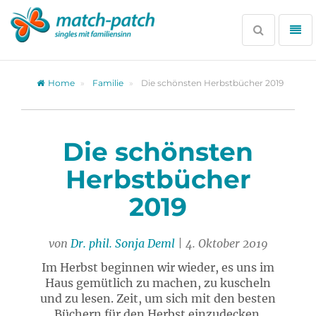
Zur
Partnersuche
Suche
Me
öffnen
öff
Home
Familie
Die schönsten Herbstbücher 2019
Die schönsten
Herbstbücher
2019
von
Dr. phil. Sonja Deml
| 4. Oktober 2019
Im Herbst beginnen wir wieder, es uns im
Haus gemütlich zu machen, zu kuscheln
und zu lesen. Zeit, um sich mit den besten
Büchern für den Herbst einzudecken.