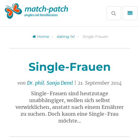
Zur
Partnersuche
Suche
Me
öffnen
öff
Home
dating-1x1
Single-Frauen
Single-Frauen
von
Dr. phil. Sonja Deml
| 21. September 2014
Single-Frauen sind heutzutage
unabhängiger, wollen sich selbst
verwirklichen, anstatt nach einem Ernährer
zu suchen. Doch kaum eine Single-Frau
möchte...