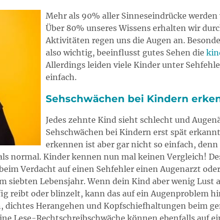
Mehr als 90% aller Sinneseindrücke werden
Über 80% unseres Wissens erhalten wir dur
Aktivitäten regen uns die Augen an. Besonder
also wichtig, beeinflusst gutes Sehen die
kin
Allerdings leiden viele Kinder unter Sehfehle
einfach.
Sehschwächen bei Kindern erke
Jedes zehnte Kind sieht schlecht und Augen
Sehschwächen bei Kindern erst spät erkannt
erkennen ist aber gar nicht so einfach, den
ls normal. Kinder kennen nun mal keinen Vergleich! Desha
beim Verdacht auf einen Sehfehler einen Augenarzt oder
um siebten Lebensjahr. Wenn dein Kind aber wenig Lust 
fig reibt oder blinzelt, kann das auf ein Augenproblem 
n, dichtes Herangehen und Kopfschiefhaltungen beim g
eine Lese-Rechtschreibschwäche können ebenfalls auf 