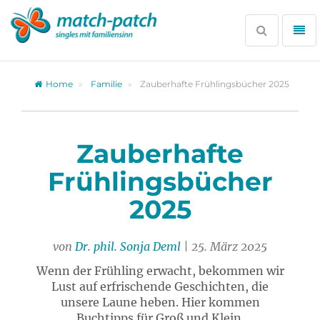
Zur
Partnersuche
Suche
Me
öffnen
öff
Home
Familie
Zauberhafte Frühlingsbücher 2025
Zauberhafte
Frühlingsbücher
2025
von
Dr. phil. Sonja Deml
| 25. März 2025
Wenn der Frühling erwacht, bekommen wir
Lust auf erfrischende Geschichten, die
unsere Laune heben. Hier kommen
Buchtipps für Groß und Klein.