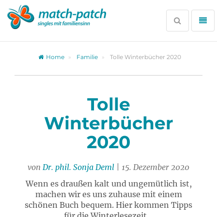
Zur
Partnersuche
Suche
Me
öffnen
öff
Home
Familie
Tolle Winterbücher 2020
Tolle
Winterbücher
2020
von
Dr. phil. Sonja Deml
| 15. Dezember 2020
Wenn es draußen kalt und ungemütlich ist,
machen wir es uns zuhause mit einem
schönen Buch bequem. Hier kommen Tipps
für die Winterlesezeit…