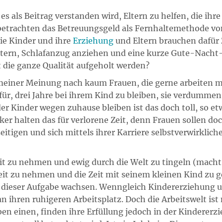
s als Beitrag verstanden wird, Eltern zu helfen, die ihr
n betrachten das Betreuungsgeld als Fernhaltemethode vo
die Kinder und ihre
Erziehung
und Eltern brauchen dafür 
ttern, Schlafanzug anziehen und eine kurze Gute-Nacht-
it die ganze Qualität aufgeholt werden?
 meiner Meinung nach kaum Frauen, die gerne arbeiten m
r, drei Jahre bei ihrem Kind zu bleiben, sie verdummen i
r Kinder wegen zuhause bleiben ist das doch toll, so et
iker halten das für verlorene Zeit, denn Frauen sollen 
tigen und sich mittels ihrer Karriere selbstverwirklich
eit zu nehmen und ewig durch die Welt zu tingeln (mach
uszeit zu nehmen und die Zeit mit seinem kleinen Kind zu
n dieser Aufgabe wachsen. Wenngleich Kindererziehung 
an ihren ruhigeren Arbeitsplatz. Doch die Arbeitswelt is
 einen, finden ihre Erfüllung jedoch in der Kindererzie