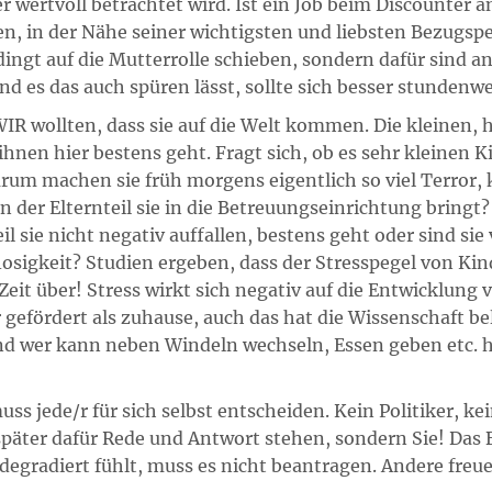
r wertvoll betrachtet wird. Ist ein Job beim Discounter a
, in der Nähe seiner wichtigsten und liebsten Bezugspe
edingt auf die Mutterrolle schieben, sondern dafür sind
nd es das auch spüren lässt, sollte sich besser stundenw
IR wollten, dass sie auf die Welt kommen. Die kleinen, 
ihnen hier bestens geht. Fragt sich, ob es sehr kleinen 
rum machen sie früh morgens eigentlich so viel Terror,
er Elternteil sie in die Betreuungseinrichtung bringt? 
l sie nicht negativ auffallen, bestens geht oder sind sie 
flosigkeit? Studien ergeben, dass der Stresspegel von Ki
Zeit über! Stress wirkt sich negativ auf die Entwicklung
 gefördert als zuhause, auch das hat die Wissenschaft b
nd wer kann neben Windeln wechseln, Essen geben etc. hi
uss jede/r für sich selbst entscheiden. Kein Politiker, k
päter dafür Rede und Antwort stehen, sondern Sie! Das 
egradiert fühlt, muss es nicht beantragen. Andere freue