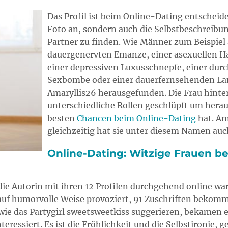
Das Profil ist beim Online-Dating entscheid
Foto an, sondern auch die Selbstbeschreibu
Partner zu finden. Wie Männer zum Beispiel 
dauergenervten Emanze, einer asexuellen H
einer depressiven Luxusschnepfe, einer durc
Sexbombe oder einer dauerfernsehenden Lang
Amaryllis26 herausgefunden.
Die Frau hinte
unterschiedliche Rollen geschlüpft um hera
besten
Chancen beim Online-Dating
hat. Am
gleichzeitig hat sie unter diesem Namen auch
Online-Dating: Witzige Frauen 
ie Autorin mit ihren 12 Profilen durchgehend online war
auf humorvolle Weise provoziert, 91 Zuschriften bekomme
e das Partygirl sweetsweetkiss suggerieren, bekamen eb
ressiert. Es ist die Fröhlichkeit und die Selbstironie, 