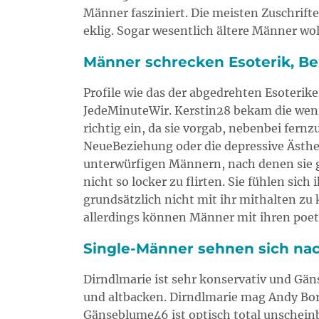
Männer fasziniert. Die meisten Zuschrift
eklig. Sogar wesentlich ältere Männer wol
Männer schrecken Esoterik, Bez
Profile wie das der abgedrehten Esoterik
JedeMinuteWir. Kerstin28 bekam die wenigs
richtig ein, da sie vorgab, nebenbei fer
NeueBeziehung oder die depressive Ästhe
unterwürfigen Männern, nach denen sie ga
nicht so locker zu flirten. Sie fühlen si
grundsätzlich nicht mit ihr mithalten zu
allerdings können Männer mit ihren poe
Single-Männer sehnen sich nac
Dirndlmarie ist sehr konservativ und Gäns
und altbacken. Dirndlmarie mag Andy Bor
Gänseblume46 ist optisch total unscheinb