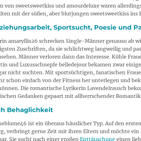
en von sweetsweetkiss und amourdeluxe waren allerdings 
lten mit der süßen, aber blutjungen sweetsweetkiss ins B
iehungsarbeit, Sportsucht, Poesie und Pa
erin amaryllis26 schrecken Single-Männer genauso ab wi
ten Zuschriften, da sie schlichtweg langweilig und passiv
nzusehen. Männer verloren dann das Interesse. Kühle Fra
tin und Luxusschnepfe belledejour bekamen zwar einige 
r nicht suchten. Mit sportsüchtigen, fanatischen Fraue
ch ihr schon einfach von der Fitness her unterlegen und 
 können. Die romantische Lyrikerin Lavendelrausch beko
tischen Gedanken gepaart mit allherrschender Romantik
h Behaglichkeit
eblume46 ist ein überaus häuslicher Typ. Auf den ersten 
g, verbringt gerne Zeit mit ihren Eltern und möchte e
ar. Sie sucht nach einer großen
Enttäuschung
einen lie