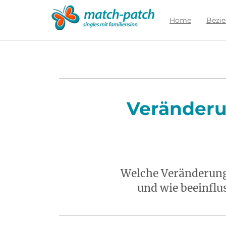
Zur
Partnersuche
Home
Bezi
Veränderun
Welche Veränderunge
und wie beeinflu