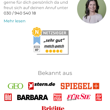
gerne für dich persönlich da und
freut sich auf deinen Anruf unter
030 / 940 540 18
Mehr lesen
Bekannt aus
GEO
Stern
Spiegel+
Bild
Barbara
Neues
Für Sie
Bild
für
der
die
Frau
Brigitte