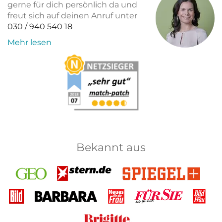
gerne für dich persönlich da und
freut sich auf deinen Anruf unter
030 / 940 540 18
Mehr lesen
Bekannt aus
GEO
Stern
Spiegel+
Bild
Barbara
Neues
Für Sie
Bild
für
der
die
Frau
Brigitte