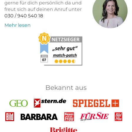
gerne für dich persönlich da und
freut sich auf deinen Anruf unter
030 / 940 540 18
Mehr lesen
Bekannt aus
GEO
Stern
Spiegel+
Bild
Barbara
Neues
Für Sie
Bild
für
der
die
Frau
Brigitte