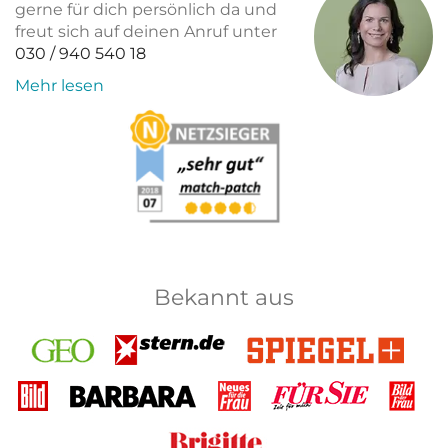
gerne für dich persönlich da und
freut sich auf deinen Anruf unter
030 / 940 540 18
Mehr lesen
Bekannt aus
GEO
Stern
Spiegel+
Bild
Barbara
Neues
Für Sie
Bild
für
der
die
Frau
Brigitte