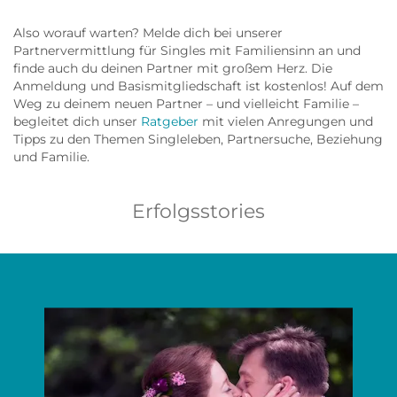
Also worauf warten? Melde dich bei unserer
Partnervermittlung für Singles mit Familiensinn an und
finde auch du deinen Partner mit großem Herz. Die
Anmeldung und Basismitgliedschaft ist kostenlos! Auf dem
Weg zu deinem neuen Partner – und vielleicht Familie –
begleitet dich unser
Ratgeber
mit vielen Anregungen und
Tipps zu den Themen Singleleben, Partnersuche, Beziehung
und Familie.
Erfolgsstories