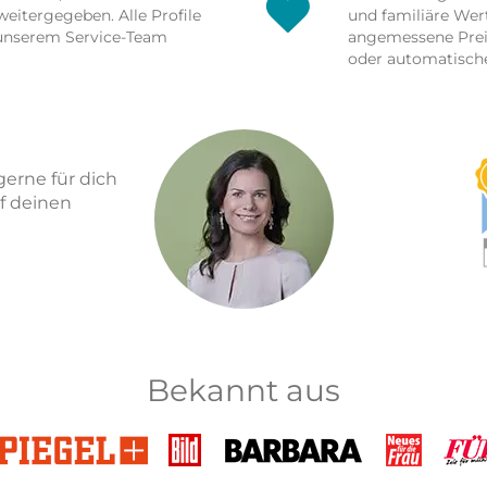
weitergegeben. Alle Profile
und familiäre Wer
unserem Service-Team
angemessene Preis
oder automatisch
erne für dich
uf deinen
Bekannt aus
Spiegel+
Bild
Barbara
Neues
Fü
für