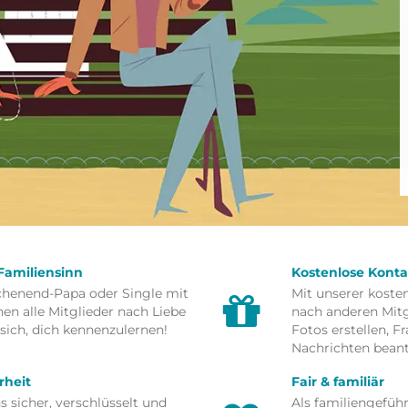
Familiensinn
Kostenlose Kont
chenend-Papa oder Single mit
Mit unserer koste
en alle Mitglieder nach Liebe
nach anderen Mitgl
sich, dich kennenzulernen!
Fotos erstellen, 
Nachrichten bean
rheit
Fair & familiär
s sicher, verschlüsselt und
Als familiengefüh