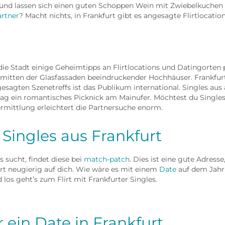
n und lassen sich einen guten Schoppen Wein mit Zwiebelkuchen 
rtner
? Macht nichts, in Frankfurt gibt es angesagte Flirtlocation
 die Stadt einige Geheimtipps an Flirtlocations und Datingorten 
itten der Glasfassaden beeindruckender Hochhäuser. Frankfurt b
sagten Szenetreffs ist das Publikum international. Singles aus a
ag ein romantisches Picknick am Mainufer. Möchtest du Singles
rmittlung erleichtert die Partnersuche enorm.
 Singles aus Frankfurt
 sucht, findet diese bei
match-patch
. Dies ist eine gute Adress
rt neugierig auf dich. Wie wäre es mit einem
Date
auf dem Jahr
 los geht’s zum Flirt mit Frankfurter Singles.
r ein Date in Frankfurt