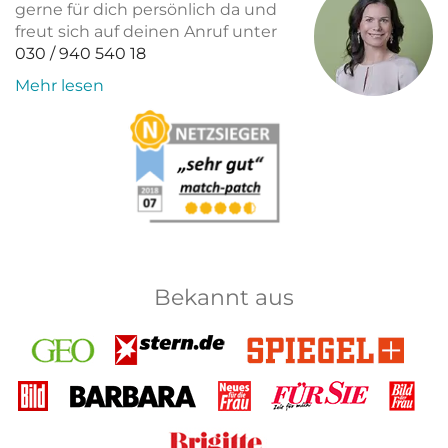
gerne für dich persönlich da und
freut sich auf deinen Anruf unter
030 / 940 540 18
Mehr lesen
Bekannt aus
GEO
Stern
Spiegel+
Bild
Barbara
Neues
Für Sie
Bild
für
der
die
Frau
Brigitte