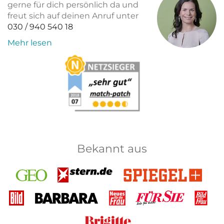
gerne für dich persönlich da und
freut sich auf deinen Anruf unter
030 / 940 540 18
Mehr lesen
Bekannt aus
GEO
Stern
Spiegel+
Bild
Barbara
Neues
Für Sie
Bild
für
der
die
Frau
Brigitte