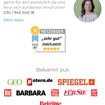
gerne für dich persönlich da und
freut sich auf deinen Anruf unter
030 / 940 540 18
Mehr lesen
Bekannt aus
GEO
Stern
Spiegel+
Bild
Barbara
Neues
Für Sie
Bild
für
der
die
Frau
Brigitte