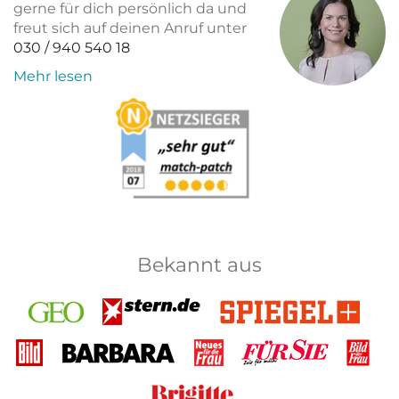
gerne für dich persönlich da und
freut sich auf deinen Anruf unter
030 / 940 540 18
Mehr lesen
Bekannt aus
GEO
Stern
Spiegel+
Bild
Barbara
Neues
Für Sie
Bild
für
der
die
Frau
Brigitte